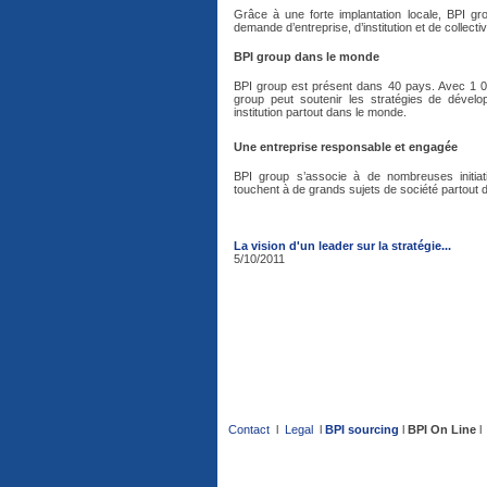
Grâce à une forte implantation locale, BPI g
demande d’entreprise, d’institution et de collectiv
BPI group dans le monde
BPI group est présent dans 40 pays. Avec 1 00
group peut soutenir les stratégies de dével
institution partout dans le monde.
Une entreprise responsable et engagée
BPI group s’associe à de nombreuses initia
touchent à de grands sujets de société partout 
La vision d'un leader sur la stratégie...
5/10/2011
Contact
l
Legal
l
BPI sourcing
l
BPI On Line
l