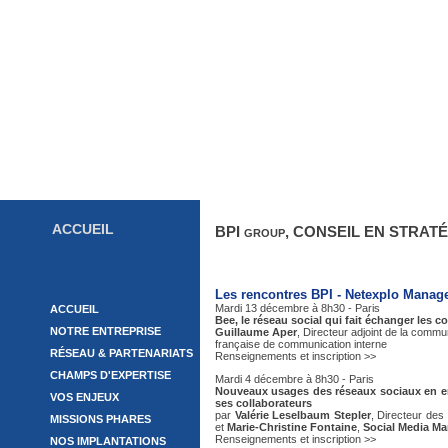
ACCUEIL
BPI group, CONSEIL EN STRA
Les rencontres BPI - Netexplo Mana
Mardi 13 décembre à 8h30 - Paris
ACCUEIL
Bee, le réseau social qui fait échanger les
NOTRE ENTREPRISE
Guillaume Aper
, Directeur adjoint de la comm
française de communication interne
RÉSEAU & PARTENARIATS
Renseignements et inscription >>
CHAMPS D'EXPERTISE
Mardi 4 décembre à 8h30 - Paris
Nouveaux usages des réseaux sociaux en en
VOS ENJEUX
ses collaborateurs
par
Valérie Leselbaum Stepler
, Directeur des 
MISSIONS PHARES
et
Marie-Christine Fontaine
,
Social Media M
Renseignements et inscription >>
NOS IMPLANTATIONS